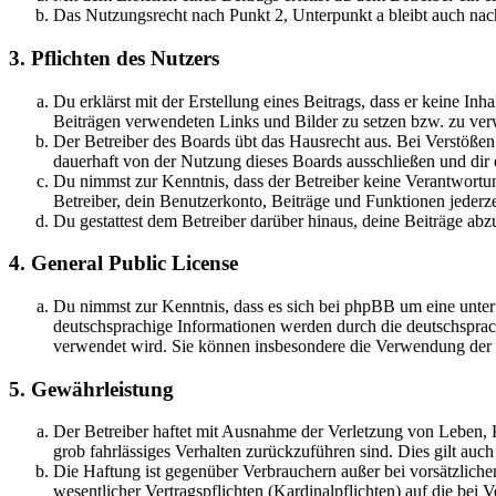
Das Nutzungsrecht nach Punkt 2, Unterpunkt a bleibt auch na
3. Pflichten des Nutzers
Du erklärst mit der Erstellung eines Beitrags, dass er keine Inh
Beiträgen verwendeten Links und Bilder zu setzen bzw. zu ve
Der Betreiber des Boards übt das Hausrecht aus. Bei Verstöße
dauerhaft von der Nutzung dieses Boards ausschließen und dir e
Du nimmst zur Kenntnis, dass der Betreiber keine Verantwortung 
Betreiber, dein Benutzerkonto, Beiträge und Funktionen jederze
Du gestattest dem Betreiber darüber hinaus, deine Beiträge abz
4. General Public License
Du nimmst zur Kenntnis, dass es sich bei phpBB um eine unter
deutschsprachige Informationen werden durch die deutschspr
verwendet wird. Sie können insbesondere die Verwendung der S
5. Gewährleistung
Der Betreiber haftet mit Ausnahme der Verletzung von Leben, Kö
grob fahrlässiges Verhalten zurückzuführen sind. Dies gilt au
Die Haftung ist gegenüber Verbrauchern außer bei vorsätzlich
wesentlicher Vertragspflichten (Kardinalpflichten) auf die be