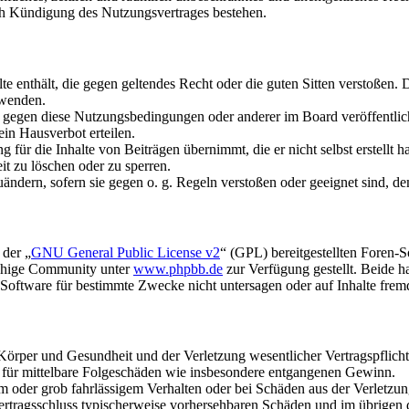
ch Kündigung des Nutzungsvertrages bestehen.
alte enthält, die gegen geltendes Recht oder die guten Sitten verstoßen. 
rwenden.
n gegen diese Nutzungsbedingungen oder anderer im Board veröffentli
in Hausverbot erteilen.
für die Inhalte von Beiträgen übernimmt, die er nicht selbst erstellt 
it zu löschen oder zu sperren.
uändern, sofern sie gegen o. g. Regeln verstoßen oder geeignet sind, 
 der „
GNU General Public License v2
“ (GPL) bereitgestellten Foren-
achige Community unter
www.phpbb.de
zur Verfügung gestellt. Beide h
oftware für bestimmte Zwecke nicht untersagen oder auf Inhalte frem
rper und Gesundheit und der Verletzung wesentlicher Vertragspflichten
ch für mittelbare Folgeschäden wie insbesondere entgangenen Gewinn.
em oder grob fahrlässigem Verhalten oder bei Schäden aus der Verletz
i Vertragsschluss typischerweise vorhersehbaren Schäden und im übrigen