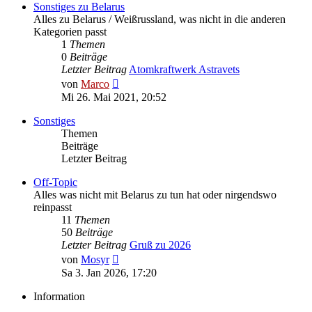
Sonstiges zu Belarus
Alles zu Belarus / Weißrussland, was nicht in die anderen
Kategorien passt
1
Themen
0
Beiträge
Letzter Beitrag
Atomkraftwerk Astravets
Neuester
von
Marco
Beitrag
Mi 26. Mai 2021, 20:52
Sonstiges
Themen
Beiträge
Letzter Beitrag
Off-Topic
Alles was nicht mit Belarus zu tun hat oder nirgendswo
reinpasst
11
Themen
50
Beiträge
Letzter Beitrag
Gruß zu 2026
Neuester
von
Mosyr
Beitrag
Sa 3. Jan 2026, 17:20
Information