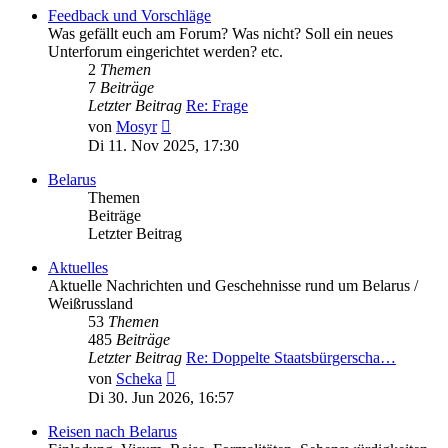
Feedback und Vorschläge
Was gefällt euch am Forum? Was nicht? Soll ein neues
Unterforum eingerichtet werden? etc.
2
Themen
7
Beiträge
Letzter Beitrag
Re: Frage
Neuester
von
Mosyr
Beitrag
Di 11. Nov 2025, 17:30
Belarus
Themen
Beiträge
Letzter Beitrag
Aktuelles
Aktuelle Nachrichten und Geschehnisse rund um Belarus /
Weißrussland
53
Themen
485
Beiträge
Letzter Beitrag
Re: Doppelte Staatsbürgerscha…
Neuester
von
Scheka
Beitrag
Di 30. Jun 2026, 16:57
Reisen nach Belarus