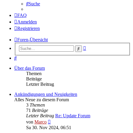
Suche
FAQ
Anmelden
Registrieren
Foren-Übersicht
Erweiterte
Suche
Suche
Suche
Über das Forum
Themen
Beiträge
Letzter Beitrag
Ankündigungen und Neuigkeiten
Alles Neue zu diesem Forum
3
Themen
71
Beiträge
Letzter Beitrag
Re: Update Forum
Neuester
von
Marco
Beitrag
Sa 30. Nov 2024, 06:51