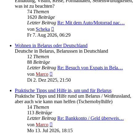
Einladung, Visum, Reise, Formalitäten, Sehenswürdigkeiten,
was ist zu beachten?
74
Themen
1620
Beiträge
Letzter Beitrag
Re: Mit dem Auto/Motorrad nac…
Neuester
von
Scheka
Beitrag
Fr 7. Aug 2026, 06:29
Wohnen in Belarus oder Deutschland
Deutsche in Belarus, Belarussen in Deutschland
12
Themen
88
Beiträge
Letzter Beitrag
Re: Besuch von Expats in Bela…
Neuester
von
Marco
Beitrag
Di 2. Dez 2025, 21:50
Praktische Tipps und Hilfe in, um und für Belarus
Praktische Tipps und Hilfe rund um Belarus / Weißrussland,
aber auch wie kann man helfen (Tschernobylhilfe)
14
Themen
113
Beiträge
Letzter Beitrag
Re: Bankkonto / Geld überweis…
Neuester
von
Marco
Beitrag
Mo 13. Jul 2026, 18:15