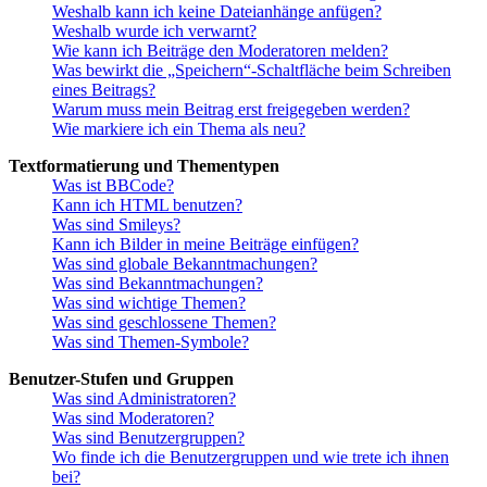
Weshalb kann ich keine Dateianhänge anfügen?
Weshalb wurde ich verwarnt?
Wie kann ich Beiträge den Moderatoren melden?
Was bewirkt die „Speichern“-Schaltfläche beim Schreiben
eines Beitrags?
Warum muss mein Beitrag erst freigegeben werden?
Wie markiere ich ein Thema als neu?
Textformatierung und Thementypen
Was ist BBCode?
Kann ich HTML benutzen?
Was sind Smileys?
Kann ich Bilder in meine Beiträge einfügen?
Was sind globale Bekanntmachungen?
Was sind Bekanntmachungen?
Was sind wichtige Themen?
Was sind geschlossene Themen?
Was sind Themen-Symbole?
Benutzer-Stufen und Gruppen
Was sind Administratoren?
Was sind Moderatoren?
Was sind Benutzergruppen?
Wo finde ich die Benutzergruppen und wie trete ich ihnen
bei?